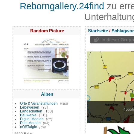
Reborngallery.24find
zu err
Unterhaltun
Random Picture
Startseite
/
Schlagwor
In dieser Grup
Alben
Orte & Veranstaltungen
4362
Lebewesen
93
45656
Landschaften
150
Bauwerke
131
Digital Medien
473
Print Medien
282
nOSTalgie
130
5620 Fotos