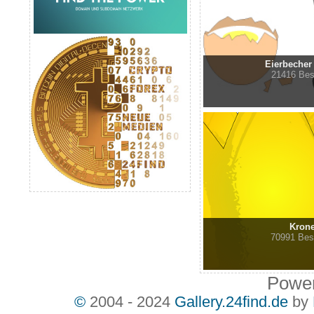
Eierbecher 
21416 Be
Kron
70991 Be
Powe
©
2004 - 2024
Gallery.24find.de
by