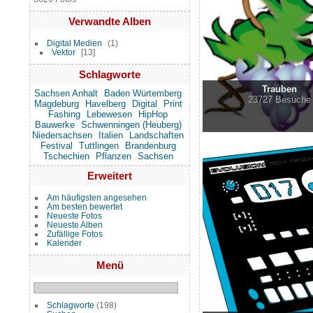
Verwandte Alben
Digital Medien
1
Vektor
13
Schlagworte
Trauben
Sachsen Anhalt
Baden Würtemberg
23727 Besuche
Magdeburg
Havelberg
Digital
Print
Fashing
Lebewesen
HipHop
Bauwerke
Schwenningen (Heuberg)
Niedersachsen
Italien
Landschaften
Festival
Tuttlingen
Brandenburg
Tschechien
Pflanzen
Sachsen
Erweitert
Am häufigsten angesehen
Am besten bewertet
Neueste Fotos
Neueste Alben
Zufällige Fotos
Kalender
Menü
Schlagworte
(198)