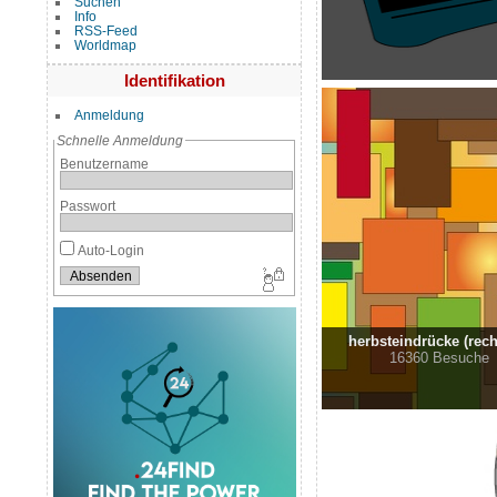
Suchen
Info
RSS-Feed
Worldmap
Identifikation
Anmeldung
Schnelle Anmeldung
Benutzername
Passwort
Auto-Login
herbsteindrücke (rech
16360 Besuche