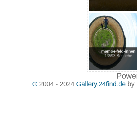
mamoe-feld-innen
13593 Besuche
Powe
©
2004 - 2024
Gallery.24find.de
by