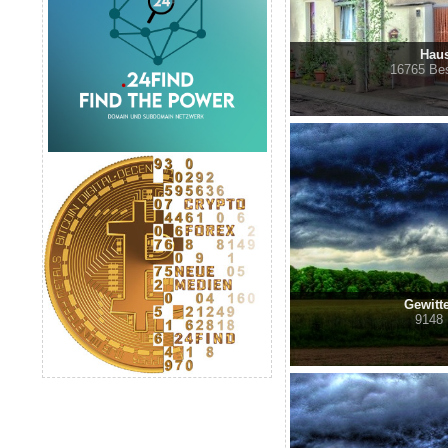
Hau
16765 Be
Gewitt
9148